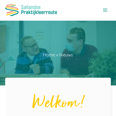
Ga
naar
de
inhoud
Home
Nieuws