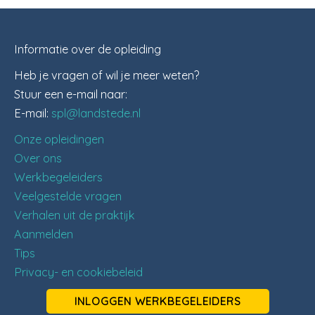
Informatie over de opleiding
Heb je vragen of wil je meer weten?
Stuur een e-mail naar:
E-mail:
spl@landstede.nl
Onze opleidingen
Over ons
Werkbegeleiders
Veelgestelde vragen
Verhalen uit de praktijk
Aanmelden
Tips
Privacy- en cookiebeleid
INLOGGEN WERKBEGELEIDERS