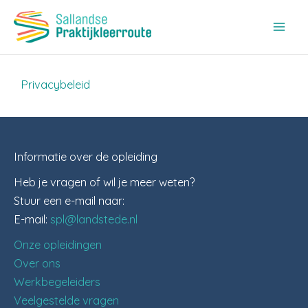
Ga
naar
de
inhoud
Privacybeleid
Informatie over de opleiding
Heb je vragen of wil je meer weten?
Stuur een e-mail naar:
E-mail:
spl@landstede.nl
Onze opleidingen
Over ons
Werkbegeleiders
Veelgestelde vragen