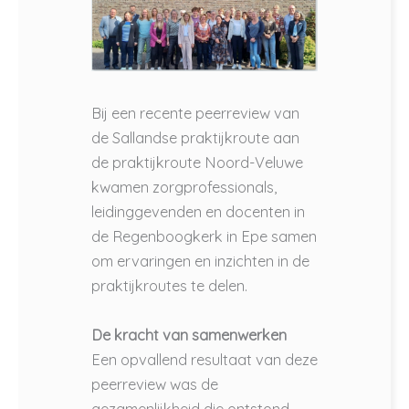
Bij een recente peerreview van
de Sallandse praktijkroute aan
de praktijkroute Noord-Veluwe
kwamen zorgprofessionals,
leidinggevenden en docenten in
de Regenboogkerk in Epe samen
om ervaringen en inzichten in de
praktijkroutes te delen.
De kracht van samenwerken
Een opvallend resultaat van deze
peerreview was de
gezamenlijkheid die ontstond.