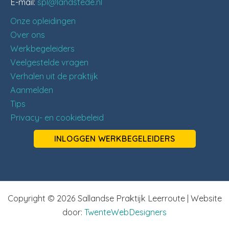
E-mail:
spl@landstede.nl
Onze opleidingen
Over ons
Werkbegeleiders
Veelgestelde vragen
Verhalen uit de praktijk
Aanmelden
Tips
Privacy- en cookiebeleid
INLOGGEN WERKBEGELEIDERS
Copyright © 2026 Sallandse Praktijk Leerroute | Website
door:
TwenteWebDesigners