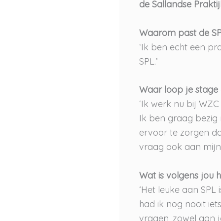
de Sallandse Praktij
Waarom past de SPL
‘Ik ben echt een pra
SPL.’
Waar loop je stage 
‘Ik werk nu bij WZC
Ik ben graag bezig 
ervoor te zorgen da
vraag ook aan mijn c
Wat is volgens jou h
‘Het leuke aan SPL i
had ik nog nooit iet
vragen, zowel aan j