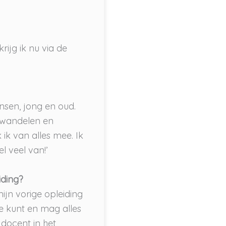
rijg ik nu via de
nsen, jong en oud.
e wandelen en
ik van alles mee. Ik
l veel van!’
iding?
mijn vorige opleiding
Je kunt en mag alles
 docent in het